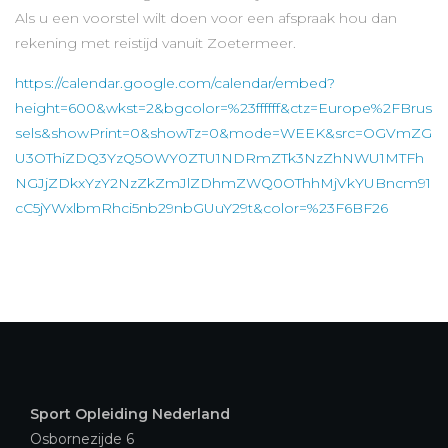
Als u een voorstel wilt doen voor een afspraak hou dan
rekening met reistijd vanuit Zoetermeer.
https://calendar.google.com/calendar/embed?
height=600&wkst=2&bgcolor=%23ffffff&ctz=Europe%2FBrus
sels&showPrint=0&showTz=0&mode=WEEK&src=OGVmZG
U3OThiZDQ3YzQ5OWY0ZTU1NDRmZTk3NzZhNWU1MTFh
NGJjZDkxYzY2NzZkZmJlZDhmZWQ0OThhMjVkYUBncm91
cC5jYWxlbmRhci5nb29nbGUuY29t&color=%23F6BF26
Sport Opleiding Nederland
Osbornezijde 6