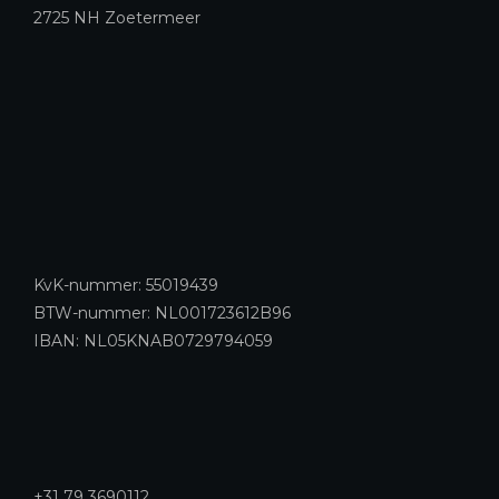
2725 NH Zoetermeer
KvK-nummer: 55019439
BTW-nummer: NL001723612B96
IBAN: NL05KNAB0729794059
+31 79 3690112