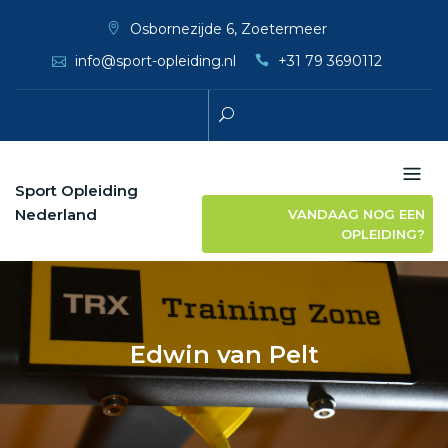
Skip
Osbornezijde 6, Zoetermeer
to
info@sport-opleiding.nl
+31 79 3690112
content
Sport Opleiding
Nederland
VANDAAG NOG EEN
OPLEIDING?
Edwin van Pelt