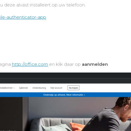
u deze alvast installeert op uw telefoon.
bile-authenticator-app
agina
http://office.com
en klik daar op
aanmelden
.