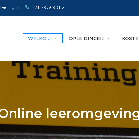
eiding.nl
+31 79 3690112
WELKOM
OPLEIDINGEN
KOSTE
Online leeromgevin