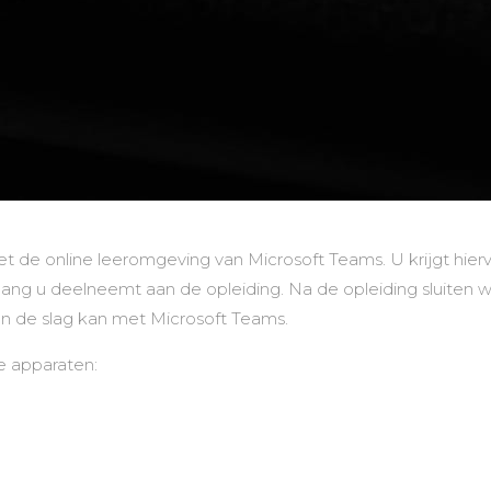
 de online leeromgeving van Microsoft Teams. U krijgt hier
olang u deelneemt aan de opleiding. Na de opleiding sluiten 
an de slag kan met Microsoft Teams.
e apparaten: