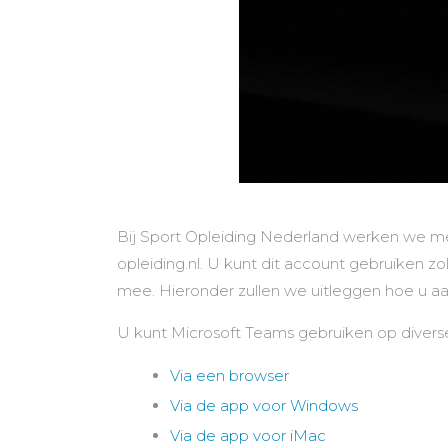
Bij Sport Opleiding Nederland werken we met
opleiding.nl. U kunt dit account gebruiken z
mee. Hieronder zullen we uitleggen hoe u a
U kunt Microsoft Teams gebruiken op divers
Via een browser
Via de app voor Windows
Via de app voor iMac