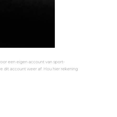
voor een eigen account van sport-
we dit account weer af. Hou hier rekening