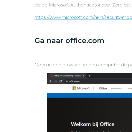
via de Microsoft Authenticator app. Zorg dat 
https://www.microsoft.com/nl-nl/security/mo
Ga naar office.com
Open in een browser op een computer de p