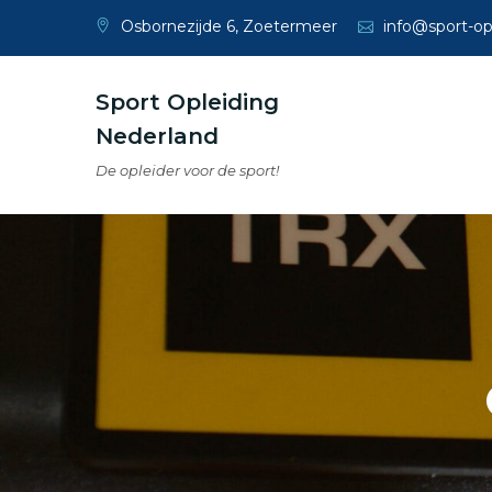
Skip
Osbornezijde 6, Zoetermeer
info@sport-opl
to
content
Sport Opleiding
Nederland
De opleider voor de sport!