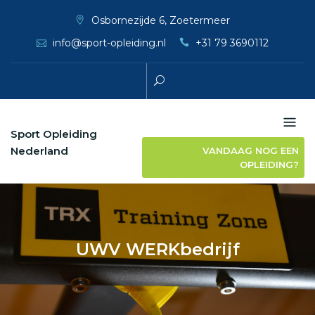
Skip
Osbornezijde 6, Zoetermeer
to
info@sport-opleiding.nl
+31 79 3690112
content
Sport Opleiding
Nederland
VANDAAG NOG EEN
OPLEIDING?
UWV WERKbedrijf