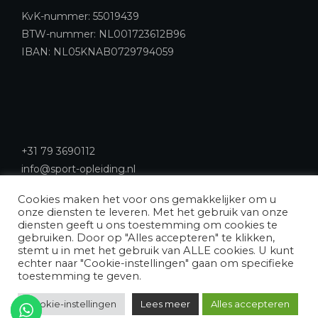
KvK-nummer: 55019439
BTW-nummer: NL001723612B96
IBAN: NL05KNAB0729794059
+31 79 3690112
info@sport-opleiding.nl
Cookies maken het voor ons gemakkelijker om u
onze diensten te leveren. Met het gebruik van onze
diensten geeft u ons toestemming om cookies te
gebruiken. Door op "Alles accepteren" te klikken,
stemt u in met het gebruik van ALLE cookies. U kunt
echter naar "Cookie-instellingen" gaan om specifieke
Ontworpen door
Sport Opleiding Nederland
Copyright ©
toestemming te geven.
Alle rechten voorbehouden.
Cookie-instellingen
Lees meer
Alles accepteren